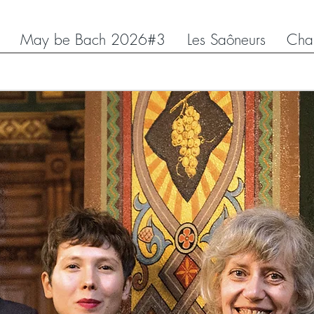
May be Bach 2026#3
Les Saôneurs
Chap