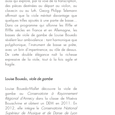
aussi qui explore, par la voie de la transcription,
des pièces destinées au départ au violon, au
clavecin ou au luth. Georg Philipp Telemann
affirmait que la viole méritait davantage que
quelques trilles ajoutés à une partie de basse…
Dans ce programme qui sillonne les XVIIe et
XVIIIe siècles en France et en Allemagne, les
basses de viole de gambe de Louise Bouedo
révèlent leur ambivalence : tant harmonique que
polyphonique, l’instrument de basse se prête,
avec un brin d’impertinence, au rôle de dessus.
De cette double élégance naît la richesse
expressive de la viole, tout à la fois agile et
fragile.
Louise Bouedo,
viole de gambe
Louise Bouedo-Mallet découvre la viole de
gambe au
Conservatoire à Rayonnement
Régional d’Annecy
dans la classe de Maéva
Bouachrine et obtient un DEM en 2011. En
2012, elle intègre le
Conservatoire National
Supérieur de Musique et de Danse de Lyon