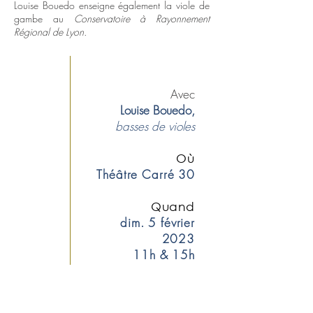
Louise Bouedo enseigne également la viole de
gambe au
Conservatoire à Rayonnement
Régional de Lyon.
Avec
Louise Bouedo,
basses de violes
O
ù
Théâtre Carré 30
Quand
dim. 5 février
2023
11h & 15h
Johann Sebastian Bach >
1685-1750
|