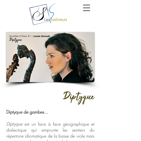
Diptyque
Diptyque de gambes...
Diptyque
est un face à face géographique et
dialectique qui emprunte les sentiers du
répertoire idiomatique de la basse de viole mais