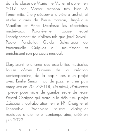
dans la classe de Marianne Muller et obtient en
2017 son Master mention très bien à
l’unanimité. Elle y découvre la vièle à archet, et
étudie auprès de Pierre Hamon, Angélique
Mauillon et Anne Delafosse les répertoires
médiévaux. Parallèlement Louise reçoit
l’enseignement de violistes tels que Jordi Savall,
Paolo Pandolfo, Guido Balestracci ou
Emmanuelle Guigues qui nourrissent et
enrichissent son parcours musical.
Élargissant le champ des possibilités musicales
Louise côtoie l’univers de la création
contemporaine, de la pop - lors d’un projet
avec Emilie Simon - ou du jazz, et crée puis
enregistre en
2017-2018
,
De miroir, d’absence
pièce pour viole de gambe seule de Jean-
Pascal Chaigne qui marque le début du projet
Silences
; collaboration entre J-P. Chaigne et
l’ensemble L’Archivolte faisant dialoguer
musiques ancienne et contemporaine, créé en
juin 2022.
Louise Bouedo s’ouvre à la pluridisciplinarité