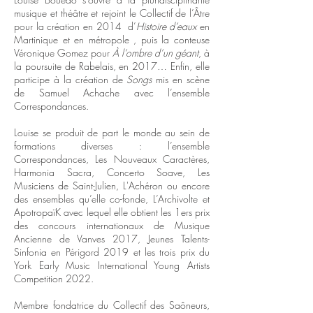
musique et théâtre et rejoint le Collectif de l’Âtre
pour la création en 2014 d’
Histoire d’eaux
en
Martinique et en métropole , puis la conteuse
Véronique Gomez pour
À l’ombre d’un géant
, à
la poursuite de Rabelais, en 2017… Enfin, elle
participe à la création de
Songs
mis en scène
de Samuel Achache avec l’ensemble
Correspondances.
Louise se produit de part le monde au sein de
formations diverses : l’ensemble
Correspondances, Les Nouveaux Caractères,
Harmonia Sacra, Concerto Soave, Les
Musiciens de Saint-Julien, L'Achéron ou encore
des ensembles qu’elle co-fonde, L’Archivolte et
ApotropaïK avec lequel elle obtient les 1ers prix
des concours internationaux de Musique
Ancienne de Vanves 2017, Jeunes Talents-
Sinfonia en Périgord 2019 et les trois prix du
York Early Music International Young Artists
Competition 2022.
Membre fondatrice du Collectif des Saôneurs,