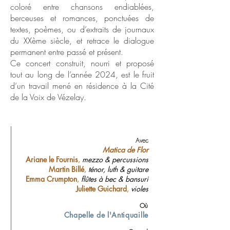
coloré entre chansons endiablées,
berceuses et romances, ponctuées de
textes, poèmes, ou d’extraits de journaux
du XXème siècle, et retrace le dialogue
permanent entre passé et présent.
Ce concert construit, nourri et proposé
tout au long de l’année 2024, est le fruit
d’un travail mené en résidence à la Cité
de la Voix de Vézelay.
Avec
Matica de Flor
Ariane le Fournis
,
mezzo & percussions
Martin Billé
,
ténor, luth & guitare
Emma Crumpton
,
flûtes à bec & bansuri
Juliette Guichard
,
violes
Où
Chapelle de l'Antiquaille