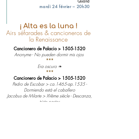
Quand
mardi 24 février – 20h30
¡ Alta es la luna !
Airs séfarades & cancioneros de
la Renaissance
Cancionero de Palacio >
1505-1520
Anonyme - No pueden dormir mis ojos
***
Era oscuro
❧
***
Cancionero de Palacio >
1505-1520
Pedro de Escobar > ca.1465-ap.1535 -
Dormiendo está el caballero
Jacobus de Milarte > XVème siècle - Descanza,
triste pastor
***
Durme, durme ❧
Alta es la luna ❧
Ya salió de la mar la galana ❧
Alekhem Kehal ❧
A la una yo nací ❧