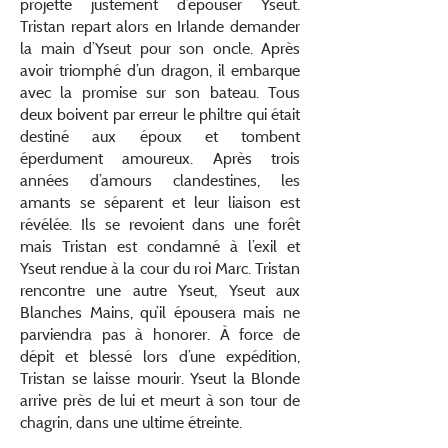
projette justement d’épouser Yseut.
Tristan repart alors en Irlande demander
la main d’Yseut pour son oncle. Après
avoir triomphé d’un dragon, il embarque
avec la promise sur son bateau. Tous
deux boivent par erreur le philtre qui était
destiné aux époux et tombent
éperdument amoureux. Après trois
années d’amours clandestines, les
amants se séparent et leur liaison est
révélée. Ils se revoient dans une forêt
mais Tristan est condamné à l’exil et
Yseut rendue à la cour du roi Marc. Tristan
rencontre une autre Yseut, Yseut aux
Blanches Mains, qu’il épousera mais ne
parviendra pas à honorer. À force de
dépit et blessé lors d’une expédition,
Tristan se laisse mourir. Yseut la Blonde
arrive près de lui et meurt à son tour de
chagrin, dans une ultime étreinte.