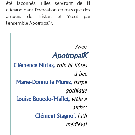
été façonnés. Elles serviront de fil
d’Ariane dans l’évocation en musique des
amours de Tristan et Yseut par
l’ensemble ApotropaïK.
Avec
ApotropaïK
Clémence Niclas,
voix & flûtes
à bec
Marie-Domitille Murez,
harpe
gothique
Louise Bouedo-Mallet,
vièle à
archet
Clément Stagnol,
luth
médiéval