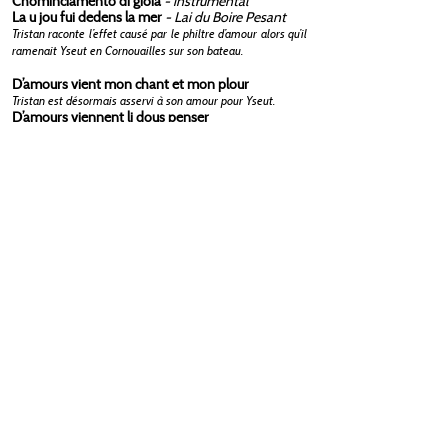
Chominciamento di gioia
- instrumental
La u jou fui dedens la mer
- Lai du Boire Pesant
Tristan raconte l’effet causé par le philtre d’amour alors qu’il
ramenait Yseut en Cornouailles sur son bateau.
D’amours vient mon chant et mon plour
Tristan est désormais asservi à son amour pour Yseut.
D’amours viennent li dous penser
Le chevalier Palamède brûle d’amour pour Yseut. Tristan le
surprend en train de chanter son lai. Jaloux, il le provoque
en duel.
Palamento
- instrumental
Ja fis canchonnetes et lais
- Lai mortel de Tristan
Tristan tombe sur la lettre faussement réconfortante écrite
par Yseut à Kahédin, qu’elle ne veut éconduire trop
brutalement. Croyant son amour perdu, il n’a plus qu’un seul
souhait : mourir.
Li solaus luist et clers et biaus
- Lai mortel d’Yseut
Yseut est en son jardin. Croyant Tristan mort, elle veut se
jeter sur son épée pour le rejoindre, ce dont Marc
l’empêchera.
Jacopo da Bologna > ca.1340-ca.1386
Di novo è giunto
- madrigal
Anonymes