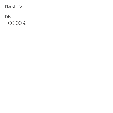
Plus d'info
Prix
100,00 €
Vente expirée
Type de billet
Pass 6 concerts - Demi-tarif
Plus d'info
Prix
50,00 €
Vente expirée
Type de billet