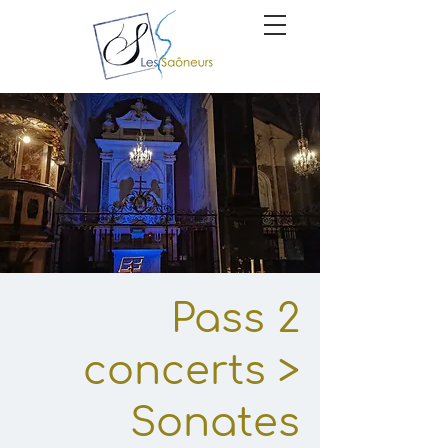
Pass 2
concerts >
Sonates