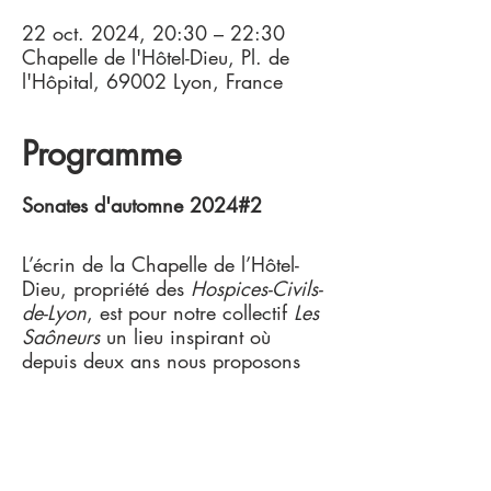
22 oct. 2024, 20:30 – 22:30
Chapelle de l'Hôtel-Dieu, Pl. de
l'Hôpital, 69002 Lyon, France
Programme
Sonates d'automne 2024#2
L’écrin de la Chapelle de l’Hôtel-
Dieu, propriété des
Hospices-Civils-
de-Lyon
, est pour notre collectif
Les
Saôneurs
un lieu inspirant où
depuis deux ans nous proposons
notre vision de la musique
ancienne et du spectacle vivant.
Ainsi chaque élément architectural,
chaque disposition scénique,
chaque brin de lumière, nous invite