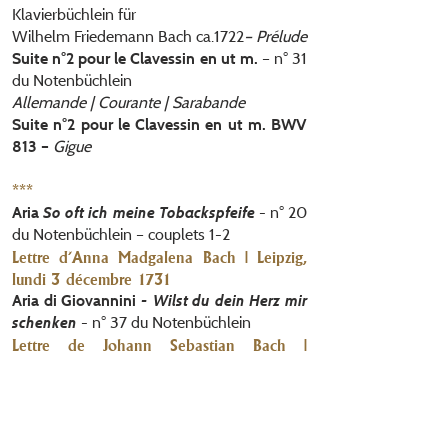
Klavierbüchlein für
Wilhelm Friedemann Bach ca.1722
– Prélude
– n° 31
Suite n°2 pour le Clavessin en ut m.
du Notenbüchlein
Allemande | Courante | Sarabande
Suite n°2 pour le Clavessin en ut m. BWV
Gigue
813 –
***
- n° 20
Aria
So oft ich meine Tobackspfeife
du Notenbüchlein – couplets 1-2
Lettre d’Anna Madgalena Bach | Leipzig,
lundi 3 décembre 1731
Aria di Giovannini
- Wilst du dein Herz mir
- n° 37 du Notenbüchlein
schenken
Lettre de Johann Sebastian Bach |
Hambourg, dimanche 9 février 1738
***
Lettre de Hermann Carl von Keyserlingk |